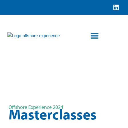
Ga
naar
de
inhoud
EXPERIENCE
offshore
Offshore Experience 2024
Masterclasses